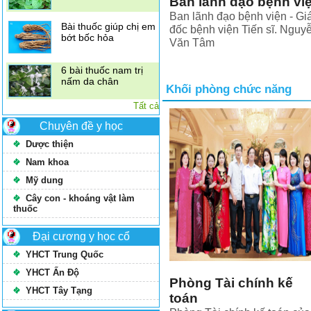
Ban lãnh đạo bệnh vi
chảy máu cam
Ban lãnh đạo bệnh viện - G
đốc bệnh viện Tiến sĩ. Nguy
9 bài thuốc từ rau
Văn Tâm
diếp cá cực hay
Bài thuốc giúp chị em
Khối phòng chức năng
bớt bốc hỏa
Tất cả
6 bài thuốc nam trị
Chuyên đề y học
nấm da chân
Dược thiện
Nam khoa
Mỹ dung
Cây con - khoáng vật làm
thuốc
Đại cương y học cổ
YHCT Trung Quốc
YHCT Ấn Độ
Phòng Tài chính kế
YHCT Tây Tạng
toán