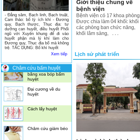
Giới thiệu chung về
bệnh viện
- Đẳng sâm, Bạch linh, Bạch truật,
Bệnh viện có 17 khoa phòng
Cam thảo: bổ tỳ ích khí - Đương
Được chia làm 04 khối: khối
quy, Bạch thược, Thục địa: tư
các phòng ban chức năng,
dưỡng can huyết, điều huyết Phối
khối lâm sàng, . . .
ngũ với Xuyên khung để đi vào
huyết phận mà lý khí làm cho
Đương quy, Thục địa bổ mà không
trệ. TÁC DỤNG: Bổ khí huyết
Lịch sử phát triển
Xem tiếp
Điều trị đau vai gáy
bằng xoa bóp bấm
huyệt
Châm cứu bấm huyệt
Đại cương về du
huyệt
Cách lấy huyệt
Châm cứu giảm béo
Xoa bóp bấm huyệt