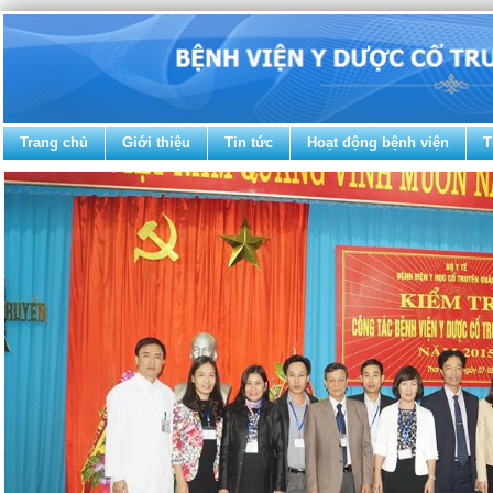
Trang chủ
Giới thiệu
Tin tức
Hoạt động bệnh viện
T