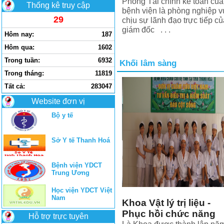
Phòng Tài chính kế toán của
Thống kê truy cập
bệnh viện là phòng nghiệp v
29
chịu sự lãnh đạo trực tiếp củ
giám đốc . . .
Hôm nay:
187
Hôm qua:
1602
Trong tuần:
6932
Khối lâm sàng
Trong tháng:
11819
Tất cả:
283047
Website đơn vị
Bộ y tế
Sở Y tế Thanh Hoá
Bệnh viện YDCT
Trung Ương
Học viện YDCT Việt
Nam
Khoa Vật lý trị liệu -
Phục hồi chức năng
Hỗ trợ trực tuyên