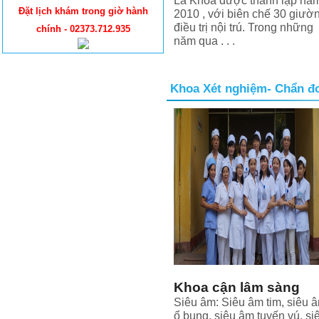
Là Khoa được thành lập nă
Đặt lịch khám trong giờ hành
2010 , với biên chế 30 giườ
điều trị nội trú. Trong những
chính - 02373.712.935
năm qua . . .
Khoa Xét nghiệm- Chẩn đ
Khoa cận lâm sàng
Siêu âm: Siêu âm tim, siêu 
ổ bụng, siêu âm tuyến vú, si