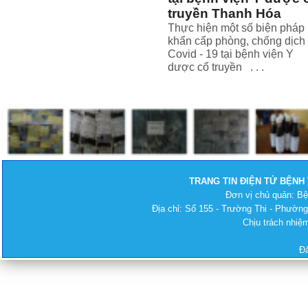
truyền Thanh Hóa
Thực hiện một số biện pháp
khẩn cấp phòng, chống dịch
Covid - 19 tại bệnh viện Y
dược cổ truyền . . .
TRANG TIN ĐIỆN TỬ BỆNH
Đơn vị chủ quản: B
Địa chỉ: Số 155 - Trường Thi - Phường
Chịu trách nhi
Đ