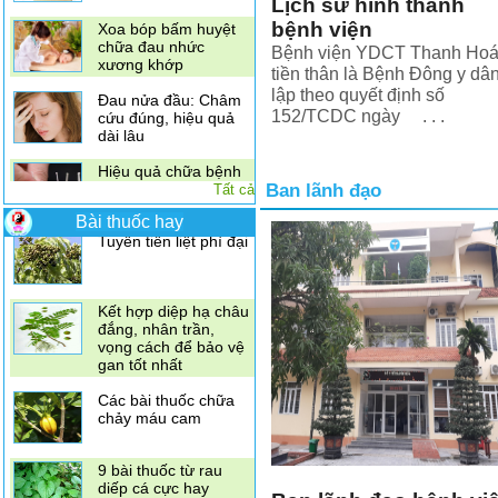
Lịch sử hình thành
chữa đau nhức
xương khớp
bệnh viện
Bệnh viện YDCT Thanh Ho
Đau nửa đầu: Châm
tiền thân là Bệnh Đông y dâ
cứu đúng, hiệu quả
dài lâu
lập theo quyết định số
152/TCDC ngày . . .
Hiệu quả chữa bệnh
bất ngờ từ phương
pháp châm cứu
Ban lãnh đạo
Tất cả
Bài thuốc hay
Sắc vỏ quýt với một ít
bột gừng và mật ong
để uống,
Tuyến tiền liệt phì đại
Kết hợp diệp hạ châu
đắng, nhân trần,
vọng cách để bảo vệ
gan tốt nhất
Các bài thuốc chữa