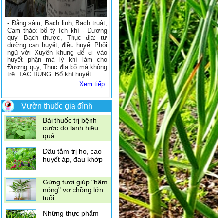
đắng khi mang thai
- Đẳng sâm, Bạch linh, Bạch truật,
Dùng vỏ quýt để trị
Cam thảo: bổ tỳ ích khí - Đương
ho
quy, Bạch thược, Thục địa: tư
dưỡng can huyết, điều huyết Phối
ngũ với Xuyên khung để đi vào
4 loại gia vị thần kỳ
huyết phận mà lý khí làm cho
giúp giảm đau
Đương quy, Thục địa bổ mà không
trệ. TÁC DỤNG: Bổ khí huyết
Xem tiếp
10 loại rau quả giàu
Vitamin C hơn cam
Vườn thuốc gia đình
Bài thuốc trị bệnh
cước do lạnh hiệu
quả
Dâu tằm trị ho, cao
huyết áp, đau khớp
Gừng tươi giúp "hâm
nóng" vợ chồng lớn
tuổi
Những thực phẩm