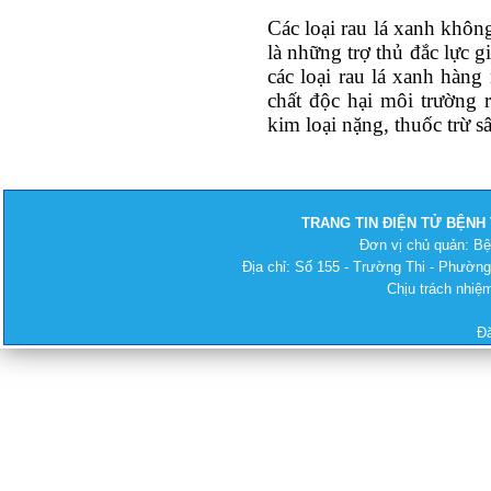
Các loại rau lá xanh khôn
là những trợ thủ đắc lực 
các loại rau lá xanh hàng
chất độc hại môi trường 
kim loại nặng, thuốc trừ s
TRANG TIN ĐIỆN TỬ BỆNH
Đơn vị chủ quản: B
Địa chỉ: Số 155 - Trường Thi - Phường
Chịu trách nhi
Đ