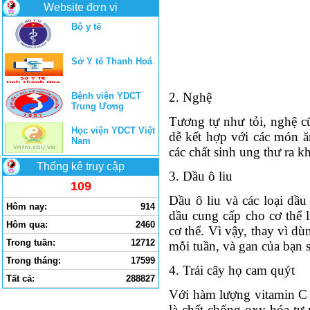
Website đơn vị
Bộ y tế
Sở Y tế Thanh Hoá
2. Nghệ
Bệnh viện YDCT
Trung Ương
Tương tự như tỏi, nghệ cũ
Học viện YDCT Việt
dễ kết hợp với các món ă
Nam
các chất sinh ung thư ra kh
Thống kê truy cập
3. Dầu ô liu
109
Dầu ô liu và các loại dầu
Hôm nay:
914
dầu cung cấp cho cơ thể l
Hôm qua:
2460
cơ thể. Vì vậy, thay vì dù
Trong tuần:
12712
mỗi tuần, và gan của bạn sẽ 
Trong tháng:
17599
4. Trái cây họ cam quýt
Tất cả:
288827
Với hàm lượng vitamin C c
là chất chống oxy hóa tự 