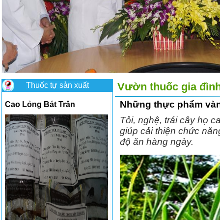
Thuốc tự sản xuất
Vườn thuốc gia đìn
Những thực phẩm vàn
Cao Lỏng Bát Trân
Tỏi, nghệ, trái cây ho
giúp cải thiện chức nă
độ ăn hàng ngày.
Có nên ăn mướp