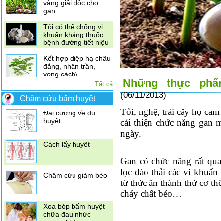
vàng giải độc cho
gan
Tỏi có thể chống vi
khuẩn kháng thuốc
bệnh đường tiết niệu
Kết hợp diệp hạ châu
đắng, nhân trần,
vọng cách\
Điều trị đau vai gáy
Những thực phẩ
Tất cả
bằng xoa bóp bấm
(06/11/2013)
huyệt
Châm cứu bấm huyệt
Tỏi, nghệ, trái cây họ 
Đại cương về du
huyệt
cải thiện chức năng gan 
ngày.
Cách lấy huyệt
Gan có chức năng rất qu
lọc đào thải các vi khuẩ
Châm cứu giảm béo
từ thức ăn thành thứ cơ th
cháy chất béo…
Xoa bóp bấm huyệt
chữa đau nhức