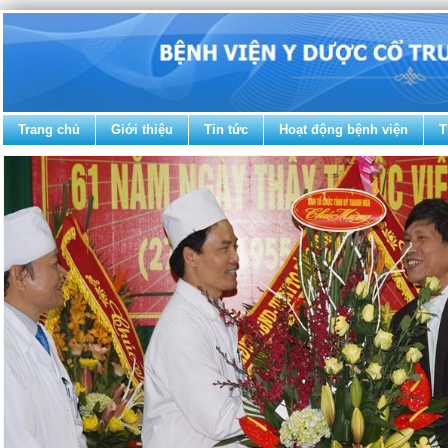
Trang chủ
Giới thiệu
Tin tức
Hoạt động bệnh viện
T