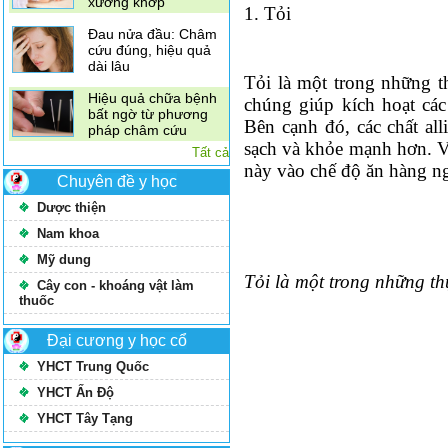
xương khớp
1. Tỏi
Đau nửa đầu: Châm
cứu đúng, hiệu quả
dài lâu
Tỏi là một trong những t
Hiệu quả chữa bệnh
chúng giúp kích hoạt các
bất ngờ từ phương
Bên cạnh đó, các chất all
pháp châm cứu
sạch và khỏe mạnh hơn. V
Tất cả
này vào chế độ ăn hàng n
Chuyên đề y học
Dược thiện
Nam khoa
Mỹ dung
Tỏi là một trong những th
Cây con - khoáng vật làm
thuốc
Đại cương y học cổ
YHCT Trung Quốc
YHCT Ấn Độ
YHCT Tây Tạng