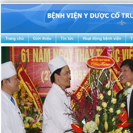
Trang chủ
Giới thiệu
Tin tức
Hoạt động bệnh viện
T