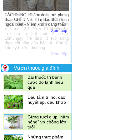
đắng khi mang thai
TÁC DỤNG: Giảm đau, trừ phong
Dùng vỏ quýt để trị
thấp CHỈ ĐỊNH: - Trị đau thần kinh
ho
ngoại biên - Viêm khớp dạng thấp
Xem tiếp
4 loại gia vị thần kỳ
giúp giảm đau
10 loại rau quả giàu
Vitamin C hơn cam
Vườn thuốc gia đình
Bài thuốc trị bệnh
cước do lạnh hiệu
quả
Dâu tằm trị ho, cao
huyết áp, đau khớp
Gừng tươi giúp "hâm
nóng" vợ chồng lớn
tuổi
Những thực phẩm