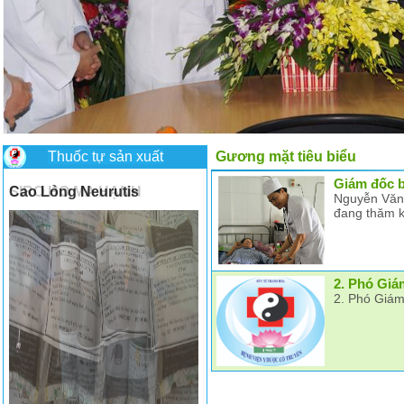
Thuốc tự sản xuất
Gương mặt tiêu biểu
Giám đốc b
Cao Lỏng Neurutis
Nguyễn Văn
đang thăm 
2. Phó Giá
2. Phó Giám
Có nên ăn mướp