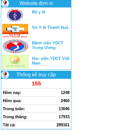
Website đơn vị
Bộ y tế
Sở Y tế Thanh Hoá
Bệnh viện YDCT
Trung Ương
Học viện YDCT Việt
Nam
Thống kê truy cập
155
Hôm nay:
1248
Hôm qua:
2460
Trong tuần:
13046
Trong tháng:
17933
Tất cả:
289161