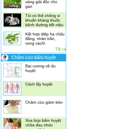
vàng giải độc cho
gan
Tỏi có thể chống vi
khuẩn kháng thuốc
bệnh đường tiết niệu
Kết hợp diệp hạ châu
đắng, nhân trần,
vọng cách\
Điều trị đau vai gáy
Tất cả
bằng xoa bóp bấm
huyệt
Châm cứu bấm huyệt
Đại cương về du
huyệt
Cách lấy huyệt
Châm cứu giảm béo
Xoa bóp bấm huyệt
chữa đau nhức