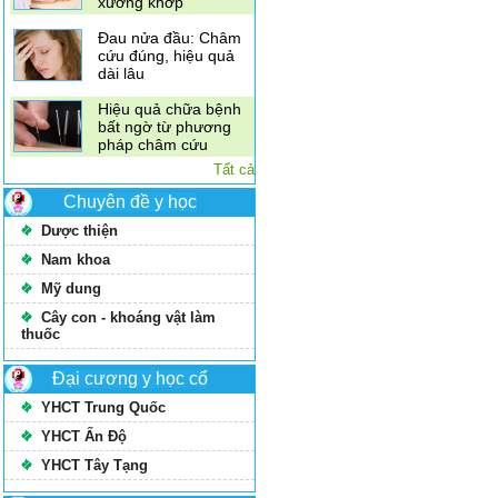
xương khớp
Đau nửa đầu: Châm
cứu đúng, hiệu quả
dài lâu
Hiệu quả chữa bệnh
bất ngờ từ phương
pháp châm cứu
Tất cả
Chuyên đề y học
Dược thiện
Nam khoa
Mỹ dung
Cây con - khoáng vật làm
thuốc
Đại cương y học cổ
YHCT Trung Quốc
YHCT Ấn Độ
YHCT Tây Tạng