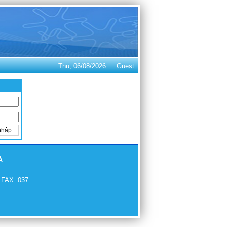
Thu, 06/08/2026
Guest
Á
. FAX: 037