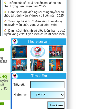
Thanh Hoá.
Công khai quyết toán Ngân sách năm 2025
tại bệnh viện Y dược cổ truyền tỉnh Thanh Hóa.
Công khai dự toán Ngân sách năm 2026 tại
bệnh viện Y dược cổ truyền tỉnh Thanh Hóa
Lịch tiếp công dân tại bệnh viện Y dược cổ
truyền năm 2026
Thông báo kết quả tự kiểm tra, đánh giá
chất lượng bệnh viện năm 2025
Thư viện ảnh
Danh sách dự kiến người trúng tuyển viên
iệt
chức tại bệnh viện Y dược cổ tryền năm 2025
Triệu tập thí sinh đủ điều kiện tham dự kỳ
ng
xét tuyển viên chức vòng 2 tại bệnh viện
TS.BS
Danh sách thí sinh đủ điều kiện tham dự xét
tuyển vòng 2 xét tuyển viên chức tại bệnh viện
Nội dung ôn tập kỳ xét tuyển viên chức năm
Tìm kiếm
i LHQ
2025 tại bệnh viện YDCT
guyễn
Thông báo tuyển dụng, phương án, phiếu
hát
Tiêu đề:
đăng ký tuyển dụng tại bệnh viện Y dược cổ
g LHQ
truyền tỉnh Thanh Hóa 2025
Nhóm tin:
iệt