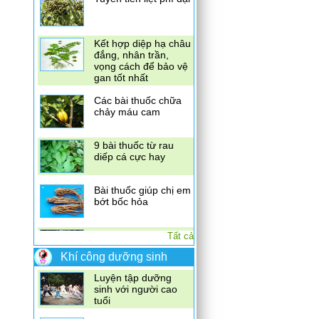
Kết hợp diệp hạ châu
đắng, nhân trần,
vọng cách để bảo vệ
gan tốt nhất
Các bài thuốc chữa
chảy máu cam
9 bài thuốc từ rau
diếp cá cực hay
Bài thuốc giúp chị em
bớt bốc hỏa
6 bài thuốc nam trị
nấm da chân
Tất cả
Khí công dưỡng sinh
Luyện tập dưỡng
sinh với người cao
tuổi