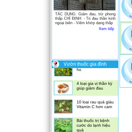
TÁC DỤNG: Giảm đau, trừ phong
- Đẳng sâm, Bạch linh, Bạch truật,
thấp CHỈ ĐỊNH: - Trị đau thần kinh
Cam thảo: bổ tỳ ích khí - Đương
ngoại biên - Viêm khớp dạng thấp
quy, Bạch thược, Thục địa: tư
dưỡng can huyết, điều huyết Phối
Xem tiếp
ngũ với Xuyên khung để đi vào
Có nên ăn mướp
huyết phận mà lý khí làm cho
đắng khi mang thai
Đương quy, Thục địa bổ mà không
trệ. TÁC DỤNG: Bổ khí huyết
Xem tiếp
Dùng vỏ quýt để trị
ho
Vườn thuốc gia đình
4 loại gia vị thần kỳ
giúp giảm đau
10 loại rau quả giàu
Vitamin C hơn cam
Bài thuốc trị bệnh
cước do lạnh hiệu
quả
Dâu tằm trị ho, cao