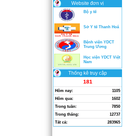
Website đơn vị
Bộ y tế
Sở Y tế Thanh Hoá
Bệnh viện YDCT
Trung Ương
Học viện YDCT Việt
Nam
Thống kê truy cập
181
Hôm nay:
1105
Hôm qua:
1602
Trong tuần:
7850
Trong tháng:
12737
Tất cả:
283965