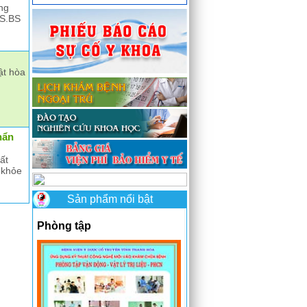
ng
TS.BS
ật hòa
hẩn
ất
 khỏe
Sản phẩm nổi bật
Phòng tập