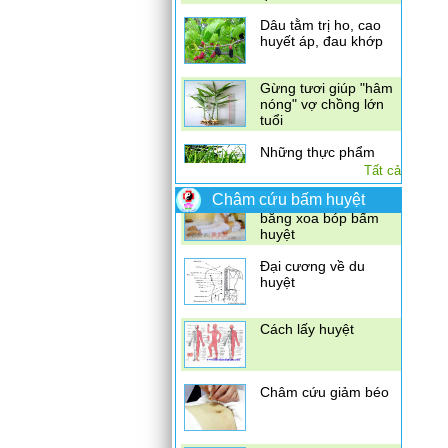
huyết áp, đau khớp
Gừng tươi giúp "hâm
nóng" vợ chồng lớn
tuổi
Những thực phẩm
vàng giải độc cho
gan
Điều trị đau vai gáy
Tất cả
Tỏi có thể chống vi
bằng xoa bóp bấm
khuẩn kháng thuốc
huyệt
Châm cứu bấm huyệt
bệnh đường tiết niệu
Đại cương về du
Kết hợp diệp hạ châu
huyệt
đắng, nhân trần,
vọng cách\
Cách lấy huyệt
Châm cứu giảm béo
Xoa bóp bấm huyệt
chữa đau nhức