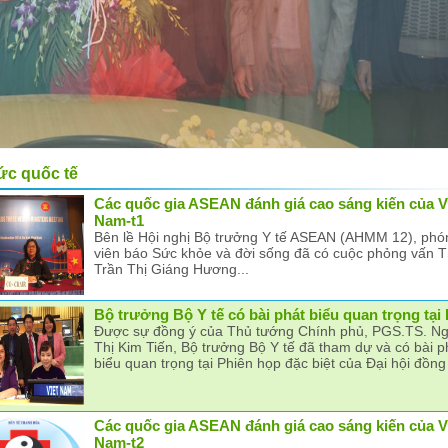
tức quốc tế
Các quốc gia ASEAN đánh giá cao sáng kiến của V
Nam-t1
Bên lề Hội nghị Bộ trưởng Y tế ASEAN (AHMM 12), phó
viên báo Sức khỏe và đời sống đã có cuộc phỏng vấn 
Trần Thị Giáng Hương...
Bộ trưởng Bộ Y tế có bài phát biểu quan trọng tạ
Được sự đồng ý của Thủ tướng Chính phủ, PGS.TS. N
Thị Kim Tiến, Bộ trưởng Bộ Y tế đã tham dự và có bài p
biểu quan trọng tại Phiên họp đặc biệt của Đại hội đồn
Các quốc gia ASEAN đánh giá cao sáng kiến của V
Nam-t2