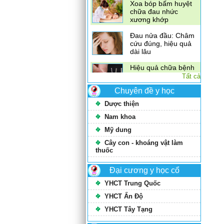
xương khớp
Đau nửa đầu: Châm
cứu đúng, hiệu quả
dài lâu
Hiệu quả chữa bệnh
bất ngờ từ phương
pháp châm cứu
Tất cả
Chuyên đề y học
Dược thiện
Nam khoa
Mỹ dung
Cây con - khoáng vật làm
thuốc
Đại cương y học cổ
YHCT Trung Quốc
YHCT Ấn Độ
YHCT Tây Tạng