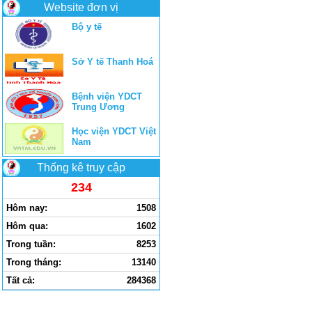
Website đơn vị
Bộ y tế
Sở Y tế Thanh Hoá
Bệnh viện YDCT
Trung Ương
Học viện YDCT Việt
Nam
Thống kê truy cập
234
Hôm nay:
1508
Hôm qua:
1602
Trong tuần:
8253
Trong tháng:
13140
Tất cả:
284368