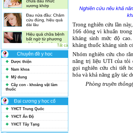
Nghiên cứu nêu khả năn
Xoa bóp bấm huyệt
kh
chữa đau nhức
xương khớp
Trong nghiên cứu lần này,
Đau nửa đầu: Châm
166 dòng vi khuẩn trong
cứu đúng, hiệu quả
kháng sinh mức độ cao.
dài lâu
kháng thuốc kháng sinh có 
Tất cả
Hiệu quả chữa bệnh
bất ngờ từ phương
Nhóm nghiên cứu cho rằn
Chuyên đề y học
pháp châm cứu
năng trị liệu UTI của tỏ
Dược thiện
gọi nghiên cứu chi tiết h
Nam khoa
hóa và khả năng gây tác d
Mỹ dung
Phòng truyền thông
Cây con - khoáng vật làm
thuốc
Đại cương y học cổ
YHCT Trung Quốc
YHCT Ấn Độ
YHCT Tây Tạng