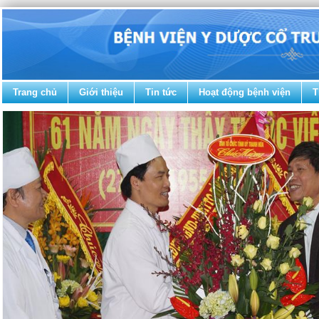
Trang chủ
Giới thiệu
Tin tức
Hoạt động bệnh viện
T