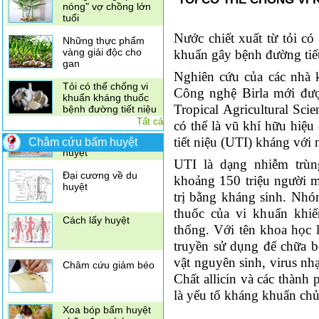
Vitamin C hơn cam
Bài thuốc trị bệnh
Nước chiết xuất từ tỏi có
cước do lạnh hiệu
khuẩn gây bệnh đường tiết
quả
Nghiên cứu của các nhà 
Dâu tằm trị ho, cao
Công nghệ Birla mới được
huyết áp, đau khớp
Tropical Agricultural Sci
Tất cả
có thể là vũ khí hữu hiệu
Gừng tươi giúp "hâm
nóng" vợ chồng lớn
tiết niệu (UTI) kháng với 
Châm cứu bấm huyệt
tuổi
UTI là dạng nhiễm trùng
Điều trị đau vai gáy
Những thực phẩm
bằng xoa bóp bấm
khoảng 150 triệu người 
vàng giải độc cho
huyệt
gan
trị bằng kháng sinh. Nhó
Đại cương về du
thuốc của vi khuẩn khiế
Tỏi có thể chống vi
huyệt
thống. Với tên khoa học l
khuẩn kháng thuốc
bệnh đường tiết niệu
truyền sử dụng để chữa b
Cách lấy huyệt
vật nguyên sinh, virus nh
Kết hợp diệp hạ châu
đắng, nhân trần,
Chất allicin và các thành
vọng cách\
là yếu tố kháng khuẩn chủ
Châm cứu giảm béo