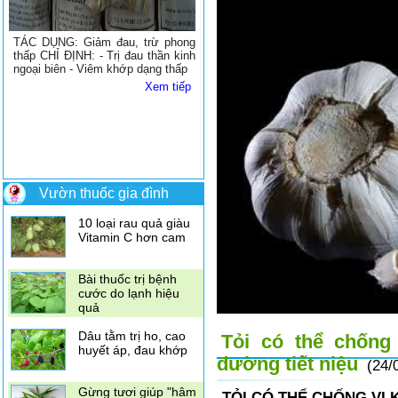
TÁC DỤNG: Giảm đau, trừ phong
thấp CHỈ ĐỊNH: - Trị đau thần kinh
ngoại biên - Viêm khớp dạng thấp
Xem tiếp
Vườn thuốc gia đình
Có nên ăn mướp
đắng khi mang thai
Dùng vỏ quýt để trị
ho
4 loại gia vị thần kỳ
Tỏi có thể chống
giúp giảm đau
đường tiết niệu
(24/
10 loại rau quả giàu
TỎI CÓ THỂ CHỐNG V