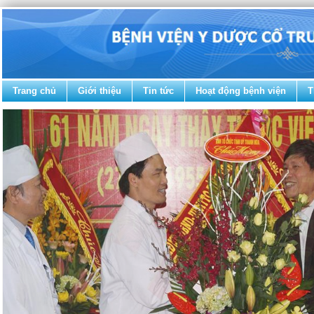
Trang chủ
Giới thiệu
Tin tức
Hoạt động bệnh viện
T