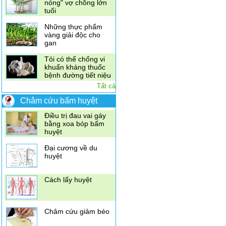
vàng giải độc cho
gan
Tỏi có thể chống vi
khuẩn kháng thuốc
bệnh đường tiết niệu
Kết hợp diệp hạ châu
đắng, nhân trần,
vọng cách\
Tất cả
Điều trị đau vai gáy
bằng xoa bóp bấm
Châm cứu bấm huyệt
huyệt
Đại cương về du
huyệt
Cách lấy huyệt
Châm cứu giảm béo
Xoa bóp bấm huyệt
chữa đau nhức