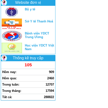
Website đơn vị
Bộ y tế
Sở Y tế Thanh Hoá
Bệnh viện YDCT
Trung Ương
Học viện YDCT Việt
Nam
Thống kê truy cập
105
Hôm nay:
909
Hôm qua:
2460
Trong tuần:
12707
Trong tháng:
17594
Tất cả:
288822