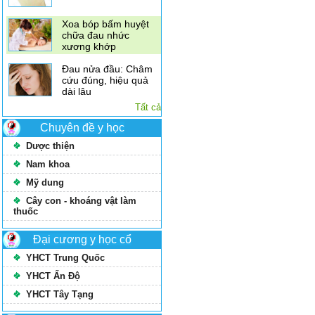
xương khớp
Đau nửa đầu: Châm
cứu đúng, hiệu quả
dài lâu
Hiệu quả chữa bệnh
bất ngờ từ phương
pháp châm cứu
Tất cả
Chuyên đề y học
Dược thiện
Nam khoa
Mỹ dung
Cây con - khoáng vật làm
thuốc
Đại cương y học cổ
YHCT Trung Quốc
YHCT Ấn Độ
YHCT Tây Tạng