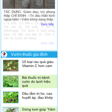
Có nên ăn mướp
đắng khi mang thai
TÁC DỤNG: Giảm đau, trừ phong
thấp CHỈ ĐỊNH: - Trị đau thần kinh
Dùng vỏ quýt để trị
ngoại biên - Viêm khớp dạng thấp
ho
Xem tiếp
4 loại gia vị thần kỳ
giúp giảm đau
10 loại rau quả giàu
Vitamin C hơn cam
Vườn thuốc gia đình
Bài thuốc trị bệnh
cước do lạnh hiệu
quả
Dâu tằm trị ho, cao
huyết áp, đau khớp
Gừng tươi giúp "hâm
nóng" vợ chồng lớn
tuổi
Những thực phẩm