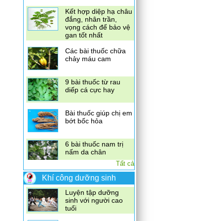
Kết hợp diệp hạ châu
đắng, nhân trần,
vọng cách để bảo vệ
gan tốt nhất
Các bài thuốc chữa
chảy máu cam
9 bài thuốc từ rau
diếp cá cực hay
Bài thuốc giúp chị em
bớt bốc hỏa
6 bài thuốc nam trị
nấm da chân
Tất cả
Khí công dưỡng sinh
Luyện tập dưỡng
sinh với người cao
tuổi