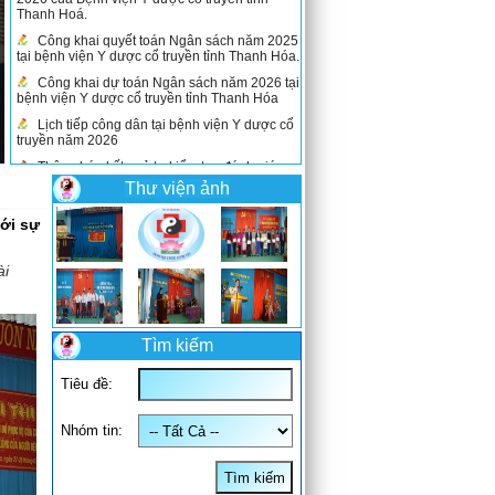
Thanh Hoá.
Công khai quyết toán Ngân sách năm 2025
tại bệnh viện Y dược cổ truyền tỉnh Thanh Hóa.
Công khai dự toán Ngân sách năm 2026 tại
bệnh viện Y dược cổ truyền tỉnh Thanh Hóa
Lịch tiếp công dân tại bệnh viện Y dược cổ
truyền năm 2026
Thông báo kết quả tự kiểm tra, đánh giá
chất lượng bệnh viện năm 2025
Thư viện ảnh
Danh sách dự kiến người trúng tuyển viên
tới sự
chức tại bệnh viện Y dược cổ tryền năm 2025
Triệu tập thí sinh đủ điều kiện tham dự kỳ
xét tuyển viên chức vòng 2 tại bệnh viện
ài
Danh sách thí sinh đủ điều kiện tham dự xét
tuyển vòng 2 xét tuyển viên chức tại bệnh viện
Nội dung ôn tập kỳ xét tuyển viên chức năm
Tìm kiếm
2025 tại bệnh viện YDCT
Thông báo tuyển dụng, phương án, phiếu
Tiêu đề:
đăng ký tuyển dụng tại bệnh viện Y dược cổ
truyền tỉnh Thanh Hóa 2025
Nhóm tin: