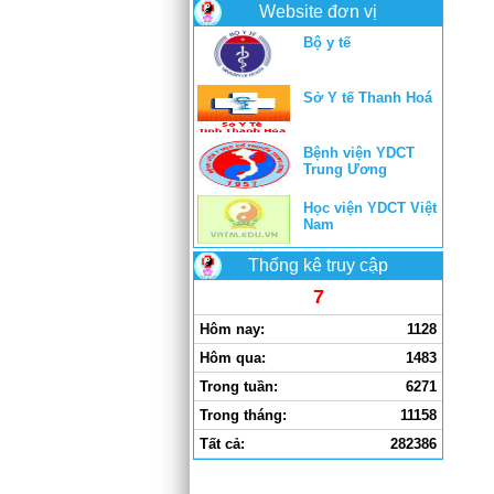
Website đơn vị
Bộ y tế
Sở Y tế Thanh Hoá
Bệnh viện YDCT
Trung Ương
Học viện YDCT Việt
Nam
Thống kê truy cập
7
Hôm nay:
1128
Hôm qua:
1483
Trong tuần:
6271
Trong tháng:
11158
Tất cả:
282386