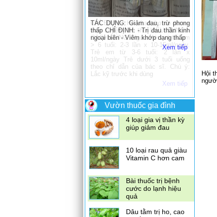
TÁC DỤNG: Giảm đau, trừ phong
thấp CHỈ ĐỊNH: - Trị đau thần kinh
ngoại biên - Viêm khớp dạng thấp
Xem tiếp
Có nên ăn mướp
đắng khi mang thai
Hội t
người
Dùng vỏ quýt để trị
ho
Vườn thuốc gia đình
4 loại gia vị thần kỳ
giúp giảm đau
10 loại rau quả giàu
Vitamin C hơn cam
Bài thuốc trị bệnh
cước do lạnh hiệu
quả
Dâu tằm trị ho, cao