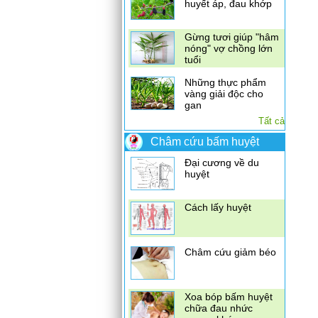
huyết áp, đau khớp
Gừng tươi giúp "hâm
nóng" vợ chồng lớn
tuổi
Những thực phẩm
vàng giải độc cho
gan
Điều trị đau vai gáy
Tất cả
Tỏi có thể chống vi
bằng xoa bóp bấm
khuẩn kháng thuốc
huyệt
Châm cứu bấm huyệt
bệnh đường tiết niệu
Đại cương về du
Kết hợp diệp hạ châu
huyệt
đắng, nhân trần,
vọng cách\
Cách lấy huyệt
Châm cứu giảm béo
Xoa bóp bấm huyệt
chữa đau nhức