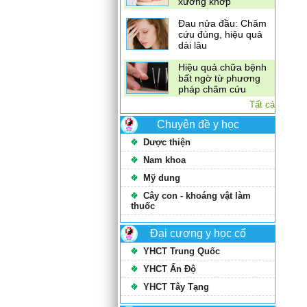
xương khớp
Đau nửa đầu: Châm
cứu đúng, hiệu quả
dài lâu
Hiệu quả chữa bệnh
bất ngờ từ phương
pháp châm cứu
Tất cả
Chuyên đề y học
Dược thiện
Nam khoa
Mỹ dung
Cây con - khoáng vật làm
thuốc
Đại cương y học cổ
YHCT Trung Quốc
YHCT Ấn Độ
YHCT Tây Tạng