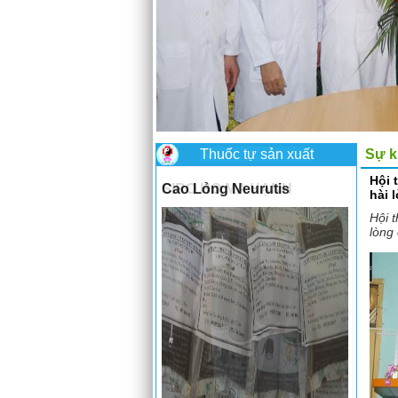
Thuốc tự sản xuất
Sự k
Hội 
Cao Lỏng Neurutis
hài 
Hội t
lòng 