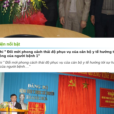
iện nổi bật
thi " Đổi mới phong cách thái độ phục vụ của cán bộ y tế hướng 
lòng của người bệnh 1"
hi " Đổi mới phong cách thái độ phục vụ của cán bộ y tế hướng tới sự h
của người bệnh...."