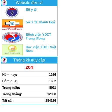
Website đơn vị
Bộ y tế
Sở Y tế Thanh Hoá
Bệnh viện YDCT
Trung Ương
Học viện YDCT Việt
Nam
Thống kê truy cập
204
Hôm nay:
1266
Hôm qua:
1602
Trong tuần:
8011
Trong tháng:
12898
Tất cả:
284126