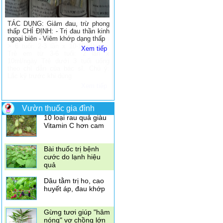
TÁC DỤNG: Giảm đau, trừ phong
thấp CHỈ ĐỊNH: - Trị đau thần kinh
ngoại biên - Viêm khớp dạng thấp
Xem tiếp
Vườn thuốc gia đình
Có nên ăn mướp
đắng khi mang thai
Dùng vỏ quýt để trị
ho
4 loại gia vị thần kỳ
giúp giảm đau
10 loại rau quả giàu