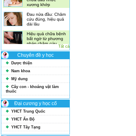
Xoa bóp bấm huyệt
chữa đau nhức
xương khớp
Đau nửa đầu: Châm
cứu đúng, hiệu quả
dài lâu
Tất cả
Hiệu quả chữa bệnh
bất ngờ từ phương
Chuyên đề y học
pháp châm cứu
Dược thiện
Nam khoa
Mỹ dung
Cây con - khoáng vật làm
thuốc
Đại cương y học cổ
YHCT Trung Quốc
YHCT Ấn Độ
YHCT Tây Tạng