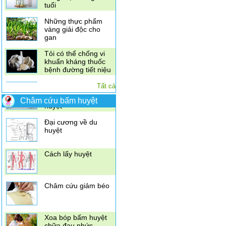
Vitamin C hơn cam
Bài thuốc trị bệnh
cước do lạnh hiệu
quả
Dâu tằm trị ho, cao
huyết áp, đau khớp
Tất cả
Gừng tươi giúp "hâm
nóng" vợ chồng lớn
Châm cứu bấm huyệt
tuổi
Điều trị đau vai gáy
Những thực phẩm
bằng xoa bóp bấm
vàng giải độc cho
huyệt
gan
Đại cương về du
Tỏi có thể chống vi
huyệt
khuẩn kháng thuốc
bệnh đường tiết niệu
Cách lấy huyệt
Kết hợp diệp hạ châu
đắng, nhân trần,
vọng cách\
Châm cứu giảm béo