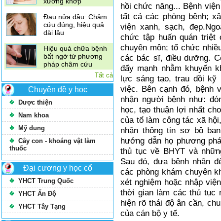
xương khớp
hồi chức năng... Bệnh viện 
tất cả các phòng bệnh; x
Đau nửa đầu: Châm
cứu đúng, hiệu quả
viện xanh, sạch, đẹp.Ngo
dài lâu
chức tập huấn quán triệt
chuyên môn; tổ chức nhiề
Hiệu quả chữa bệnh
bất ngờ từ phương
các bác sĩ, điều dưỡng. 
pháp châm cứu
đẩy mạnh nhằm khuyến khí
Tất cả
lực sáng tạo, trau dồi kỹ
việc. Bên cạnh đó, bệnh v
Chuyên đề y học
nhận người bệnh như: đó
Dược thiện
học, tạo thuận lợi nhất ch
Nam khoa
của tổ làm công tác xã hội
Mỹ dung
nhận thông tin sơ bộ ban
hướng dẫn họ phương pháp 
Cây con - khoáng vật làm
thuốc
thủ tục về BHYT và nhữn
Sau đó, đưa bệnh nhân đ
Đại cương y học cổ
các phòng khám chuyên kh
xét nghiệm hoặc nhập viện
YHCT Trung Quốc
thời gian làm các thủ tục
YHCT Ấn Độ
hiện rõ thái độ ân cần, ch
YHCT Tây Tạng
của cán bộ y tế.