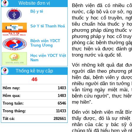
Website đơn vị
Bệnh viện đã có nhiều c
nước, cấp bộ và cơ sở, ngà
Bộ y tế
thuốc y học cổ truyền, ng
tiêu chuẩn hóa thuốc y h
Sở Y tế Thanh Hoá
phương pháp dùng thuốc và
phương pháp y học cổ truyề
Bệnh viện YDCT
phòng các bệnh thường gặ
Trung Ương
thực hiện và được đánh gi
trong nước và quốc tế.
Học viện YDCT Việt
Nam
Với những kết quả đạt đư
người dân theo phương ph
Thống kê truy cập
hiện đại, bệnh viên y dư
46
nhiều người dân tin tưởng
Hôm nay:
1403
vẫn từng ngày miệt mài, t
bệnh cứu người”, thực hiện
Hôm qua:
1483
mẹ hiền”.
Trong tuần:
6546
Trong tháng:
11433
Đến với bệnh viện mắt Bì
thấy được, đó là sự nhiệt
Tất cả:
282661
nhân của các y bác sỹ ở 
chúng tôi đã hiểu hơn về n