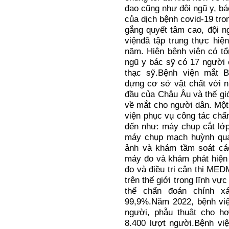
đạo cũng như đội ngũ y, bá
của dịch bệnh covid-19 tr
gắng quyết tâm cao, đội n
việnđã tập trung thực hiệ
năm. Hiện bệnh viện có tổ
ngũ y bác sỹ có 17 người 
thạc sỹ.Bệnh viện mắt 
dựng cơ sở vật chất với nh
đầu của Châu Âu và thế gi
về mắt cho người dân. Một
viện phục vụ công tác chẩn
đến như: máy chụp cắt lớ
máy chụp mạch huỳnh qua
ảnh và khám tầm soát cá
máy đo và khám phát hiện
đo và điều trị cận thị M
trên thế giới trong lĩnh v
thể chẩn đoán chính x
99,9%.Năm 2022, bệnh vi
người, phẫu thuật cho hơ
8.400 lượt người.Bệnh v