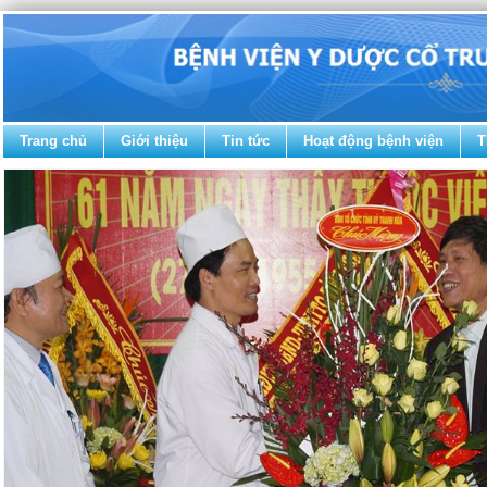
Trang chủ
Giới thiệu
Tin tức
Hoạt động bệnh viện
T