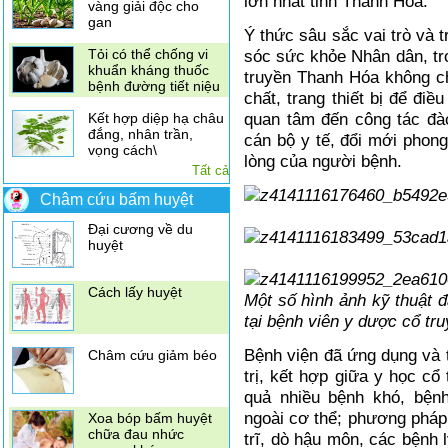
lớn nhất tỉnh Thanh Hóa.
vàng giải độc cho
gan
Ý thức sâu sắc vai trò và 
sóc sức khỏe Nhân dân, tr
Tỏi có thể chống vi
khuẩn kháng thuốc
truyền Thanh Hóa không c
bệnh đường tiết niệu
chất, trang thiết bị để đ
quan tâm đến công tác đà
Kết hợp diệp hạ châu
đắng, nhân trần,
cán bộ y tế, đổi mới phong
vọng cách\
lòng của người bệnh.
Điều trị đau vai gáy
Tất cả
bằng xoa bóp bấm
huyệt
Châm cứu bấm huyệt
Đại cương về du
huyệt
Cách lấy huyệt
Một số hình ảnh kỹ thuật 
tại bệnh viên y dược cổ tr
Bệnh viện đã ứng dụng và t
Châm cứu giảm béo
trị, kết hợp giữa y học cổ 
quả nhiều bệnh khó, bện
ngoài cơ thể; phương pháp 
Xoa bóp bấm huyệt
chữa đau nhức
trĩ, dò hậu môn, các bệnh 