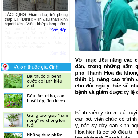
đắng khi mang thai
TÁC DỤNG: Giảm đau, trừ phong
Dùng vỏ quýt để trị
thấp CHỈ ĐỊNH: - Trị đau thần kinh
ho
ngoại biên - Viêm khớp dạng thấp
Xem tiếp
4 loại gia vị thần kỳ
giúp giảm đau
10 loại rau quả giàu
Với mục tiêu nâng cao 
Vitamin C hơn cam
dân, trong những năm qu
Vườn thuốc gia đình
phố Thanh Hóa đã không
Bài thuốc trị bệnh
thiết bị, nâng cao trìn
cước do lạnh hiệu
cho đội ngũ y, bác sĩ, n
quả
bệnh và giảm được tỷ lệ c
Dâu tằm trị ho, cao
huyết áp, đau khớp
Bệnh viện y dược cổ truy
Gừng tươi giúp "hâm
cán bộ, viên chức có trìn
nóng" vợ chồng lớn
y, bác sỹ dày dạn kinh ng
tuổi
Hóa hiện là cơ sở điều trị
Những thực phẩm