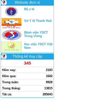
Website đơn vị
Bộ y tế
Sở Y tế Thanh Hoá
Bệnh viện YDCT
Trung Ương
Học viện YDCT Việt
Nam
Thống kê truy cập
345
Hôm nay:
2183
Hôm qua:
1602
Trong tuần:
8928
Trong tháng:
13815
Tất cả:
285043