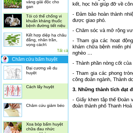
vàng giải độc cho
kết, học hỏi giúp đỡ về 
gan
- Đảm bảo hoàn thành nhi
Tỏi có thể chống vi
được giao phó.
khuẩn kháng thuốc
bệnh đường tiết niệu
- Chăm sóc và mở rộng vư
Kết hợp diệp hạ châu
đắng, nhân trần,
- Tham gia các hoạt động
vọng cách\
khám chữa bệnh miến phí 
Điều trị đau vai gáy
Tất cả
nghèo …
bằng xoa bóp bấm
huyệt
Châm cứu bấm huyệt
- Thành phần nòng cốt của
Đại cương về du
- Tham gia các phong tròng
huyệt
công đoàn ngành, Thành doa
Cách lấy huyệt
3. Những thành tích đạt 
- Giấy khen tập thể Đoàn
đoàn thành phố Thanh Hoá 
Châm cứu giảm béo
Xoa bóp bấm huyệt
chữa đau nhức