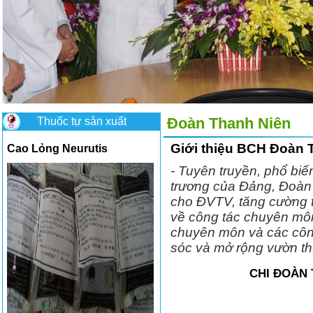
Thuốc tự sản xuất
Đoàn Thanh Niên
Giới thiệu BCH Đoàn 
Cao Lỏng Neurutis
- Tuyên truyền, phổ biến
trương của Đảng, Đoàn 
cho ĐVTV, tăng cường tinh
về công tác chuyên môn
chuyên môn và các công
sóc và mở rộng vườn t
CHI ĐOÀN 
Có nên ăn mướp