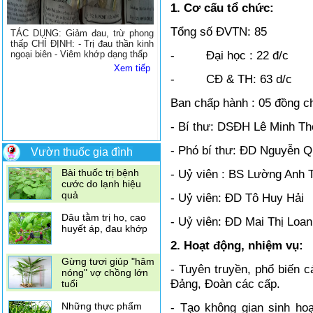
1. Cơ cấu tổ chức:
đắng khi mang thai
Tổng số ĐVTN: 85
TÁC DỤNG: Giảm đau, trừ phong
Dùng vỏ quýt để trị
thấp CHỈ ĐỊNH: - Trị đau thần kinh
ho
- Đại học : 22 đ/c
ngoại biên - Viêm khớp dạng thấp
Xem tiếp
- CĐ & TH: 63 d/c
4 loại gia vị thần kỳ
giúp giảm đau
Ban chấp hành : 05 đồng ch
- Bí thư: DSĐH Lê Minh T
10 loại rau quả giàu
Vitamin C hơn cam
- Phó bí thư: ĐD Nguyễn 
Vườn thuốc gia đình
Bài thuốc trị bệnh
- Uỷ viên : BS Lường Anh T
cước do lạnh hiệu
quả
- Uỷ viên: ĐD Tô Huy Hải
Dâu tằm trị ho, cao
- Uỷ viên: ĐD Mai Thị Loan
huyết áp, đau khớp
2. Hoạt động, nhiệm vụ:
Gừng tươi giúp "hâm
- Tuyên truyền, phổ biến c
nóng" vợ chồng lớn
Đảng, Đoàn các cấp.
tuổi
Những thực phẩm
- Tạo không gian sinh hoa