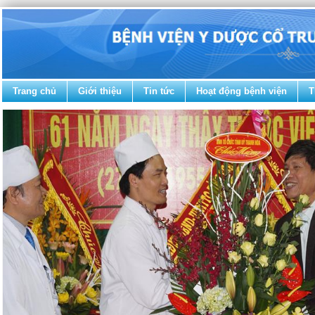
Trang chủ
Giới thiệu
Tin tức
Hoạt động bệnh viện
T