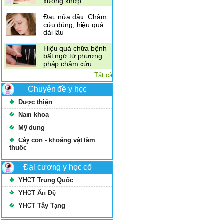
xương khớp
Đau nửa đầu: Châm
cứu đúng, hiệu quả
dài lâu
Hiệu quả chữa bệnh
bất ngờ từ phương
pháp châm cứu
Tất cả
Chuyên đề y học
Dược thiện
Nam khoa
Mỹ dung
Cây con - khoáng vật làm
thuốc
Đại cương y học cổ
YHCT Trung Quốc
YHCT Ấn Độ
YHCT Tây Tạng