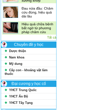
xương khớp
Đau nửa đầu: Châm
cứu đúng, hiệu quả
dài lâu
Hiệu quả chữa bệnh
bất ngờ từ phương
pháp châm cứu
Tất cả
Chuyên đề y học
Dược thiện
Nam khoa
Mỹ dung
Cây con - khoáng vật làm
thuốc
Đại cương y học cổ
YHCT Trung Quốc
YHCT Ấn Độ
YHCT Tây Tạng