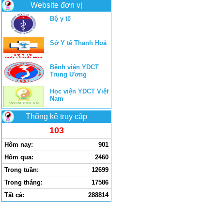
Website đơn vị
Bộ y tế
Sở Y tế Thanh Hoá
Bệnh viện YDCT
Trung Ương
Học viện YDCT Việt
Nam
Thống kê truy cập
103
Hôm nay:
901
Hôm qua:
2460
Trong tuần:
12699
Trong tháng:
17586
Tất cả:
288814