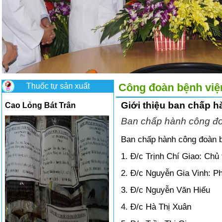
Thuốc tự sản xuất
Công đoàn bệnh việ
Giới thiệu ban chấp 
Cao Lỏng Bát Trân
Cao Lỏng Viêm gan mạn
Ban chấp hành công đoà
Ban chấp hành công đoàn b
1. Đ/c Trịnh Chí Giao: Chủ 
2. Đ/c Nguyễn Gia Vinh: Ph
3. Đ/c Nguyễn Văn Hiếu
4. Đ/c Hà Thị Xuân
Có nên ăn mướp