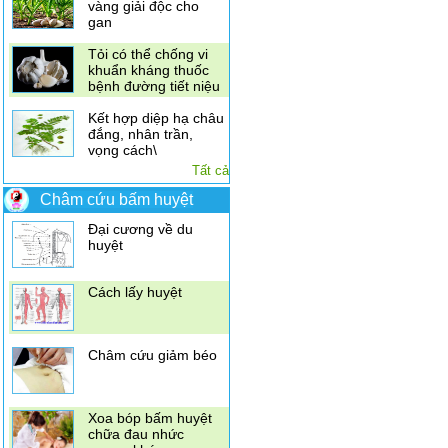
vàng giải độc cho
gan
Tỏi có thể chống vi
khuẩn kháng thuốc
bệnh đường tiết niệu
Kết hợp diệp hạ châu
đắng, nhân trần,
vọng cách\
Điều trị đau vai gáy
Tất cả
bằng xoa bóp bấm
huyệt
Châm cứu bấm huyệt
Đại cương về du
huyệt
Cách lấy huyệt
Châm cứu giảm béo
Xoa bóp bấm huyệt
chữa đau nhức