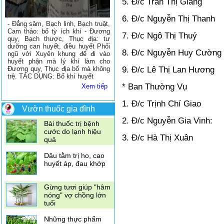
5. Đ/c Trần Thị Giang
đắng khi mang thai
6. Đ/c Nguyễn Thị Thanh
- Đẳng sâm, Bạch linh, Bạch truật,
CHỈ ĐỊNH: - Viêm gan, tăng men
Dùng vỏ quýt để trị
Cam thảo: bổ tỳ ích khí - Đương
gan, suy giảm chức năng gan -
7. Đ/c Ngô Thị Thuý
ho
quy, Bạch thược, Thục địa: tư
Vàng da, ban ngứa, nổi mề đay -
dưỡng can huyết, điều huyết Phối
Chán ăn, ăn không tiêu do chức
8. Đ/c Nguyễn Huy Cường
ngũ với Xuyên khung để đi vào
năng gan gây ra.
4 loại gia vị thần kỳ
huyết phận mà lý khí làm cho
Xem tiếp
giúp giảm đau
9. Đ/c Lê Thị Lan Hương
Đương quy, Thục địa bổ mà không
trệ. TÁC DỤNG: Bổ khí huyết
* Ban Thường Vụ
Xem tiếp
10 loại rau quả giàu
Vitamin C hơn cam
1. Đ/c Trịnh Chí Giao
Vườn thuốc gia đình
2. Đ/c Nguyễn Gia Vinh:
Bài thuốc trị bệnh
cước do lạnh hiệu
3. Đ/c Hà Thị Xuân
quả
Dâu tằm trị ho, cao
huyết áp, đau khớp
Gừng tươi giúp "hâm
nóng" vợ chồng lớn
tuổi
Những thực phẩm