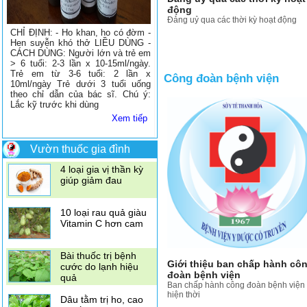
động
Đảng uỷ qua các thời kỳ hoạt động
CHỈ ĐỊNH: - Ho khan, ho có đờm -
Hen suyễn khó thở LIỀU DÙNG -
CÁCH DÙNG: Người lớn và trẻ em
> 6 tuổi: 2-3 lần x 10-15ml/ngày.
Trẻ em từ 3-6 tuổi: 2 lần x
Công đoàn bệnh viện
Có nên ăn mướp
10ml/ngày Trẻ dưới 3 tuổi uống
đắng khi mang thai
theo chỉ dẫn của bác sĩ. Chú ý:
Lắc kỹ trước khi dùng
Xem tiếp
Dùng vỏ quýt để trị
ho
Vườn thuốc gia đình
4 loại gia vị thần kỳ
giúp giảm đau
10 loại rau quả giàu
Vitamin C hơn cam
Bài thuốc trị bệnh
Giới thiệu ban chấp hành cô
cước do lạnh hiệu
đoàn bệnh viện
quả
Ban chấp hành công đoàn bệnh viện
hiện thời
Dâu tằm trị ho, cao