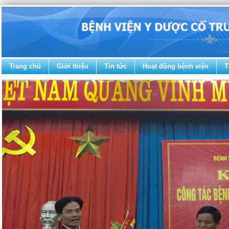
Trang chủ
Giới thiệu
Tin tức
Hoạt động bệnh viện
T