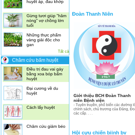
huyết áp, đau khớp
Đoàn Thanh Niên
Gừng tươi giúp "hâm
nóng" vợ chồng lớn
tuổi
Những thực phẩm
vàng giải độc cho
gan
Tất cả
Tỏi có thể chống vi
khuẩn kháng thuốc
Châm cứu bấm huyệt
bệnh đường tiết niệu
Điều trị đau vai gáy
Kết hợp diệp hạ châu
bằng xoa bóp bấm
đắng, nhân trần,
huyệt
vọng cách\
Đại cương về du
huyệt
Giới thiệu BCH Đoàn Thanh
niên Bệnh viện
- Tuyên truyền, phổ biến các đường lô
Cách lấy huyệt
chính sách, chủ trương của Đảng, Đo
các cấp. . . .
Châm cứu giảm béo
Hội cựu chiến biinh bv