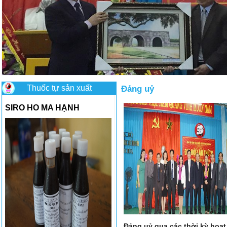
Thuốc tự sản xuất
Đảng uỷ
SIRO HO MA HẠNH
Đảng uỷ qua các thời kỳ hoạt