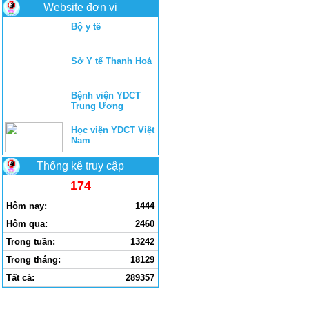
Website đơn vị
Bộ y tế
Sở Y tế Thanh Hoá
Bệnh viện YDCT
Trung Ương
Học viện YDCT Việt
Nam
Thống kê truy cập
174
Hôm nay:
1444
Hôm qua:
2460
Trong tuần:
13242
Trong tháng:
18129
Tất cả:
289357