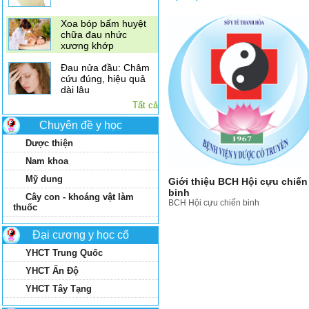
Xoa bóp bấm huyệt
chữa đau nhức
xương khớp
Đau nửa đầu: Châm
cứu đúng, hiệu quả
dài lâu
Tất cả
Hiệu quả chữa bệnh
bất ngờ từ phương
Chuyên đề y học
pháp châm cứu
Dược thiện
Nam khoa
Mỹ dung
Giới thiệu BCH Hội cựu chiến
binh
Cây con - khoáng vật làm
BCH Hội cựu chiến binh
thuốc
Đại cương y học cổ
YHCT Trung Quốc
YHCT Ấn Độ
YHCT Tây Tạng